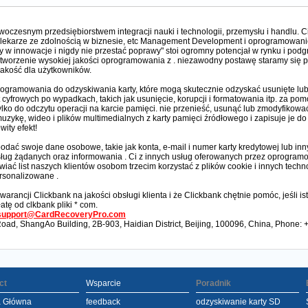
oczesnym przedsiębiorstwem integracji nauki i technologii, przemysłu i handlu. Ci
st-lekarze ze zdolnością w biznesie, etc Management Development i oprogramowanie 
y w innowacje i nigdy nie przestać poprawy" stoi ogromny potencjał w rynku i podg
 tworzenie wysokiej jakości oprogramowania z . niezawodny postawę staramy się p
jakość dla użytkowników.
ogramowania do odzyskiwania karty, które mogą skutecznie odzyskać usunięte lub 
 cyfrowych po wypadkach, takich jak usunięcie, korupcji i formatowania itp. za p
ko do odczytu operacji na karcie pamięci. nie przenieść, usunąć lub zmodyfikowa
muzykę, wideo i plików multimedialnych z karty pamięci źródłowego i zapisuje je 
ity efekt!
podać swoje dane osobowe, takie jak konta, e-mail i numer karty kredytowej lub inn
sług żądanych oraz informowania . Ci z innych usług oferowanych przez oprogra
 list naszych klientów osobom trzecim korzystać z plików cookie i innych technolo
ersonalizowane .
rancji Clickbank na jakości obsługi klienta i że Clickbank chętnie pomóc, jeśli i
atę od clkbank pliki * com.
support@CardRecoveryPro.com
d, ShangAo Building, 2B-903, Haidian District, Beijing, 100096, China, Phone
ct
Wsparcie
Poradnik
a Główna
feedback
odzyskiwanie karty SD