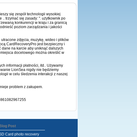
eszy się zespół technologii wysokiej
.. trzymać się zasady: ". użytkownik po
rzewaną konkurencji w kraju i za granicą
odnieść poziom zarządzania i jakości
utracone zdjęcia, muzykę, wideo i plików
omocą CardRecoveryPro jest bezpieczny i
ć dane na karcie aby uniknąć dalszych
do miejsca docelowego można określić w
ych informacji płatności, itd.. Używamy
mowanie LionSea nigdy nie będziemy
gii w celu śledzenia interakcji z naszej
stnieje problem z zakupem.
: +861082967255
Blog Post
SD Card photo recovery