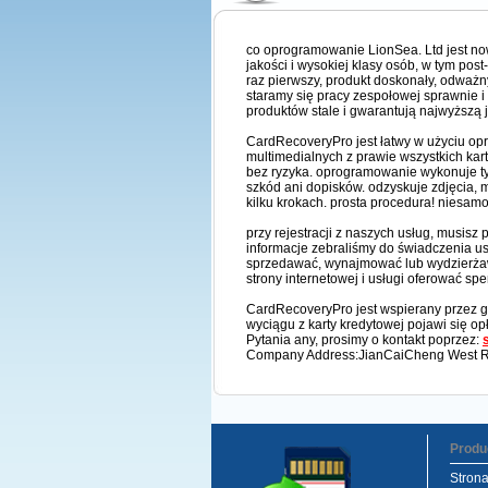
co oprogramowanie LionSea. Ltd jest now
jakości i wysokiej klasy osób, w tym po
raz pierwszy, produkt doskonały, odważn
staramy się pracy zespołowej sprawnie i
produktów stale i gwarantują najwyższą 
CardRecoveryPro jest łatwy w użyciu opr
multimedialnych z prawie wszystkich kart
bez ryzyka. oprogramowanie wykonuje tyl
szkód ani dopisków. odzyskuje zdjęcia, 
kilku krokach. prosta procedura! niesamow
przy rejestracji z naszych usług, musisz 
informacje zebraliśmy do świadczenia u
sprzedawać, wynajmować lub wydzierżawiać
strony internetowej i usługi oferować sp
CardRecoveryPro jest wspierany przez gwa
wyciągu z karty kredytowej pojawi się opł
Pytania any, prosimy o kontakt poprzez:
Company Address:JianCaiCheng West Roa
Produ
Stron