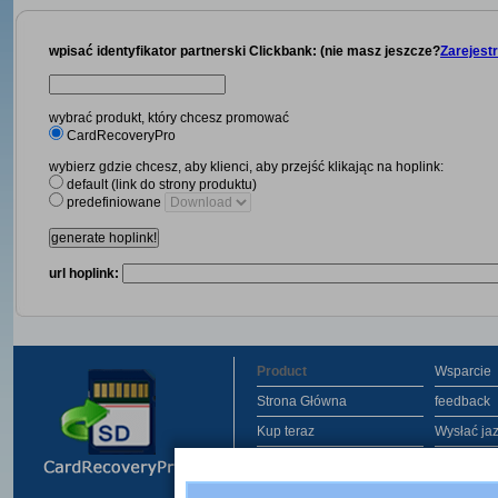
wpisać identyfikator partnerski Clickbank: (nie masz jeszcze?
Zarejestr
wybrać produkt, który chcesz promować
CardRecoveryPro
wybierz gdzie chcesz, aby klienci, aby przejść klikając na hoplink:
default (link do strony produktu)
predefiniowane
generate hoplink!
url hoplink:
Product
Wsparcie
Strona Główna
feedback
Kup teraz
Wysłać ja
Screeny
Pomoc onl
Obsługiwany system
Referencj