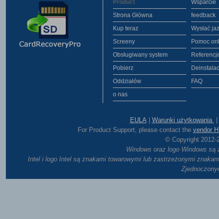
Product
Wsparcie
Strona Główna
feedback
Kup teraz
Wysłać ja
Screeny
Pomoc onl
Obsługiwany system
Referencj
Pobierz
Deinstalac
Oddziałów
FAQ
o nas
EULA
|
Warunki użytkowania
For Product Support, please contact the
vendor 
© Copyright 2012
Windows oraz logo Windows są z
Intel i logo Intel są znakami towarowymi lub zastrzeżonymi znakam
Zjednoczonych