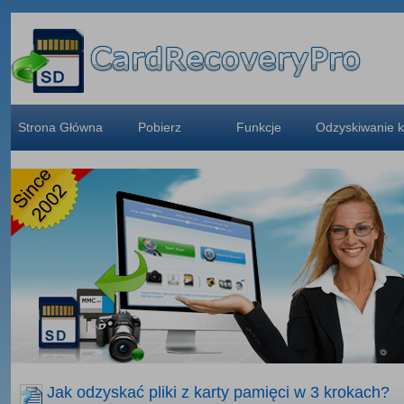
Strona Główna
Pobierz
Funkcje
Odzyskiwanie k
Jak odzyskać pliki z karty pamięci w 3 krokach?