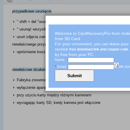
przypadkowe usunięcie
" shift + del "usuwanie bez wsparcia
" usunąć wszystkie "podczas usuwania nie tak dobre zdjęcia
Welcome to CardRecoveryPro from mobile 
usuń zdjęcia zamiast ratować poprzez przypadkowe naciśnięcie
from SD Card.
For your convenient, you can leave your 
niewłaściwego przycisku
receive
free download link and coupon code
opróżnianie kosza bez wsparcia
by free from your PC.
Name:
*
Email:
We don
niewłaściwe działanie
Fabryka zresetowanie urządzenia bez wsparcia
wyłączenie aparatu podczas pisanie procesu
przy użyciu karty między różnymi kamerami
wyciągając karty SD, kiedy kamera jest włączone